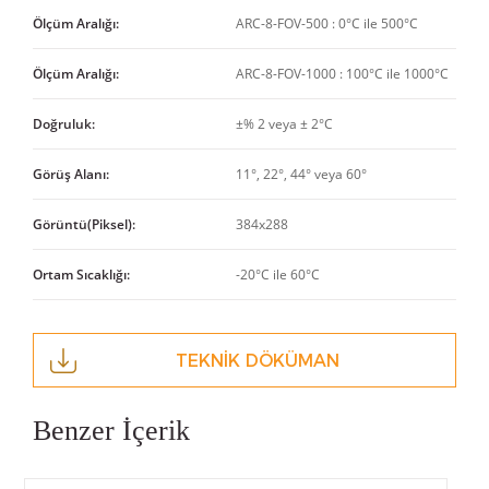
Ölçüm Aralığı:
ARC-8-FOV-500 : 0°C ile 500°C
Ölçüm Aralığı:
ARC-8-FOV-1000 : 100°C ile 1000°C
Doğruluk:
±% 2 veya ± 2°C
Görüş Alanı:
11°, 22°, 44° veya 60°
Görüntü(Piksel):
384x288
Ortam Sıcaklığı:
-20°C ile 60°C
TEKNİK DÖKÜMAN
Benzer İçerik