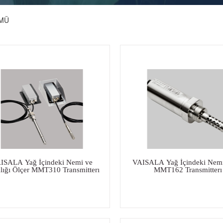
ÜMÜ
ISALA Yağ İçindeki Nemi ve
VAISALA Yağ İçindeki Nemi
klığı Ölçer MMT310 Transmitterı
MMT162 Transmitterı