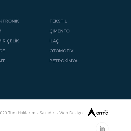
EKTRONİK
TEKSTİL
M
ÇİMENTO
İR ÇELİK
İLAÇ
GE
OTOMOTİV
IT
PETROKİMYA
020 Tüm Haklarımız Saklıdır. -
Web
Design