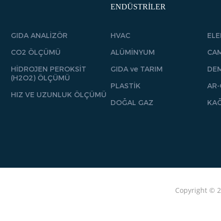
ENDÜSTRİLER
GIDA ANALİZÖR
HVAC
EL
CO2 ÖLÇÜMÜ
ALÜMİNYUM
CA
HİDROJEN PEROKSİT
GIDA ve TARIM
DEM
(H2O2) ÖLÇÜMÜ
PLASTİK
AR-
HIZ VE UZUNLUK ÖLÇÜMÜ
DOĞAL GAZ
KAĞ
Copyright © 2