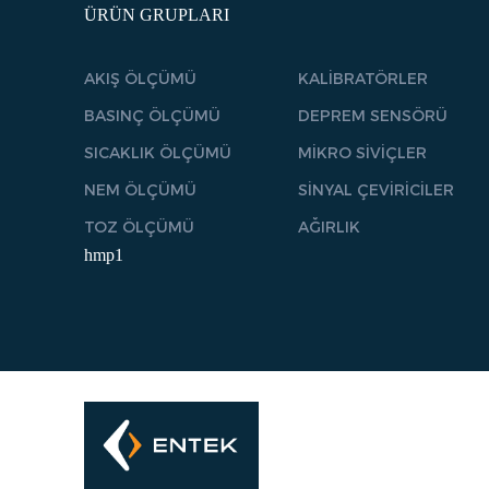
ÜRÜN GRUPLARI
AKIŞ ÖLÇÜMÜ
KALİBRATÖRLER
BASINÇ ÖLÇÜMÜ
DEPREM SENSÖRÜ
SICAKLIK ÖLÇÜMÜ
MİKRO SİVİÇLER
NEM ÖLÇÜMÜ
SİNYAL ÇEVİRİCİLER
TOZ ÖLÇÜMÜ
AĞIRLIK
hmp1