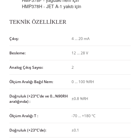
HMP378F - yağdaki nem için
HMP378H - JET A-1 yakıtı için
TEKNİK ÖZELLİKLER
Çıkış:
4 … 20 mA
Besleme:
12 … 28 V
Analog Çıkış Sayısı:
2
Ölçüm Aralığı Bağıl Nem:
0 … 100 %RH
Doğruluk (+23°C'de ve 0...%90RH
±0.8 %RH
aralığında) :
Ölçüm Aralığı T :
-70 … +180 °C
Doğruluk (+23°C'de):
±0.1