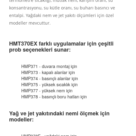
termometre sıcaklığı, mutlak nem, karışım oranı, su
konsantrasyonu, su kütle oranı, su buharı basıncı ve
entalpi.
Yağdaki nem ve jet yakıtı ölçümleri için özel
modeller mevcuttur.
HMT370EX farklı uygulamalar için çeşitli
prob seçenekleri sunar:
HMP371 - duvara montaj için
HMP373 - kapalı alanlar için
HMP374 - basınçlı alanlar için
HMP375 - yüksek sıcaklık için
HMP377 - yüksek nem için
HMP378 - basınçlı boru hatları için
Yağ ve jet yakıtındaki nemi ölçmek için
modeller: