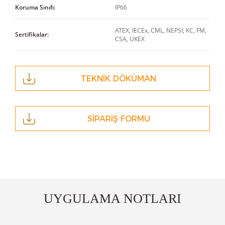
Koruma Sınıfı:
IP66
ATEX, IECEx, CML, NEPSI, KC, FM,
Sertifikalar:
CSA, UKEX
TEKNİK DÖKÜMAN
SİPARİŞ FORMU
UYGULAMA NOTLARI