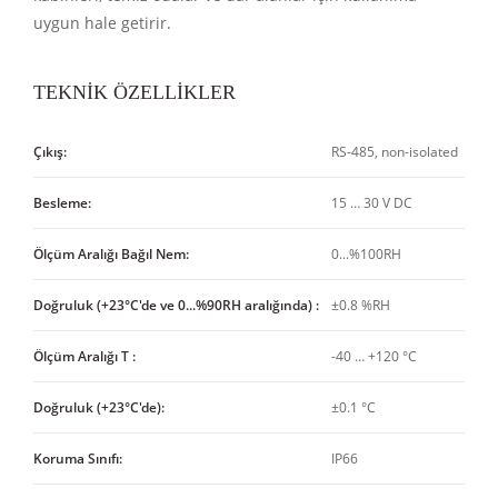
uygun hale getirir.
TEKNİK ÖZELLİKLER
Çıkış:
RS-485, non-isolated
Besleme:
15 … 30 V DC
Ölçüm Aralığı Bağıl Nem:
0...%100RH
Doğruluk (+23°C'de ve 0...%90RH aralığında) :
±0.8 %RH
Ölçüm Aralığı T :
-40 … +120 °C
Doğruluk (+23°C'de):
±0.1 °C
Koruma Sınıfı:
IP66