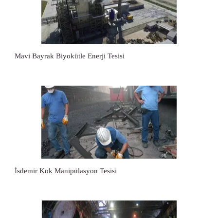
Mavi Bayrak Biyokütle Enerji Tesisi
İsdemir Kok Manipülasyon Tesisi