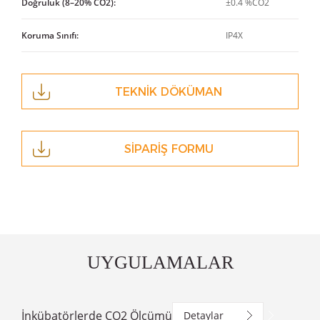
Doğruluk (8–20% CO2):
±0.4 %CO2
Koruma Sınıfı:
IP4X
TEKNİK DÖKÜMAN
SİPARİŞ FORMU
UYGULAMALAR
İnkübatörlerde CO2 Ölçümü
Detaylar