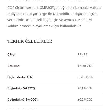
CO2 ölçüm verileri,
GMP80P'ye bağlanan kompakt Vaisala
Indigo80 el tipi gösterge
ile izlenebilir
. Indigo80, ölçüm
verilerinin kısa süreli kaydı için ve ayrıca GMP80P'yi
kalibre etmek ve ayarlamak için kullanılabilir.
TEKNİK ÖZELLİKLER
Çıkış:
RS-485
Besleme:
12–30 V DC
Ölçüm Aralığı CO2:
0–20 %CO2
Doğruluk ( 5% CO2):
±0.1 %CO2
Doğruluk (0–8% CO2):
±0.2 %CO2