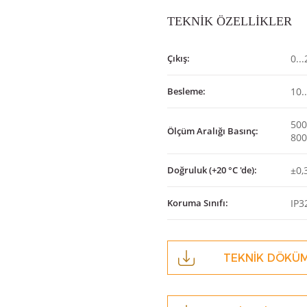
TEKNİK ÖZELLİKLER
Çıkış:
0..
Besleme:
10.
500
Ölçüm Aralığı Basınç:
800
Doğruluk (+20 °C 'de):
±0,
Koruma Sınıfı:
IP3
TEKNİK DÖKÜ