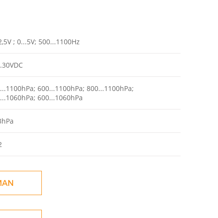
.2,5V ; 0...5V; 500...1100Hz
..30VDC
...1100hPa; 600...1100hPa; 800...1100hPa;
...1060hPa; 600...1060hPa
3hPa
2
MAN