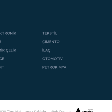
EKTRONİK
TEKSTİL
M
ÇİMENTO
İR ÇELİK
İLAÇ
GE
OTOMOTİV
IT
PETROKİMYA
020 Tüm Haklarımız Saklıdır. -
Web
Design