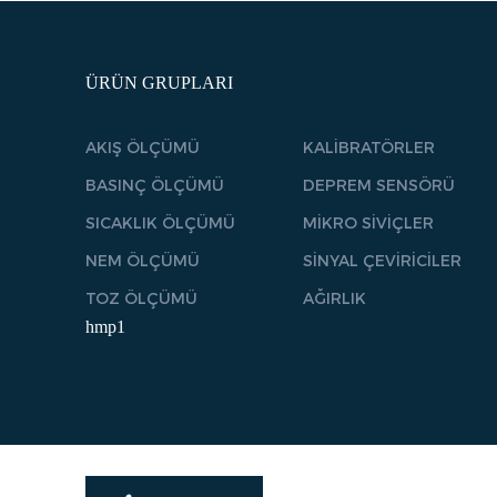
ÜRÜN GRUPLARI
AKIŞ ÖLÇÜMÜ
KALİBRATÖRLER
BASINÇ ÖLÇÜMÜ
DEPREM SENSÖRÜ
SICAKLIK ÖLÇÜMÜ
MİKRO SİVİÇLER
NEM ÖLÇÜMÜ
SİNYAL ÇEVİRİCİLER
TOZ ÖLÇÜMÜ
AĞIRLIK
hmp1