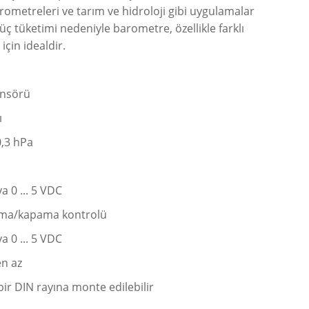
erometreleri ve tarım ve hidroloji gibi uygulamalar
ç tüketimi nedeniyle barometre, özellikle farklı
için idealdir.
ensörü
ı
0,3 hPa
eya 0 ... 5 VDC
 açma/kapama kontrolü
eya 0 ... 5 VDC
en az
ir DIN rayına monte edilebilir