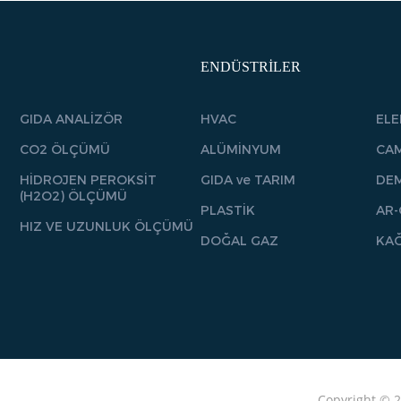
ENDÜSTRİLER
GIDA ANALİZÖR
HVAC
EL
CO2 ÖLÇÜMÜ
ALÜMİNYUM
CA
HİDROJEN PEROKSİT
GIDA ve TARIM
DEM
(H2O2) ÖLÇÜMÜ
PLASTİK
AR-
HIZ VE UZUNLUK ÖLÇÜMÜ
DOĞAL GAZ
KAĞ
Copyright © 2