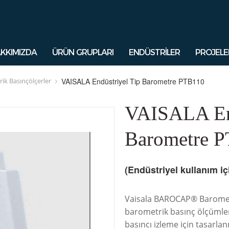
KKIMIZDA
ÜRÜN GRUPLARI
ENDÜSTRİLER
PROJELE
ik Basınçölçerler
VAISALA Endüstriyel Tip Barometre PTB110
VAISALA End
Barometre 
(Endüstriyel kullanım iç
Vaisala BAROCAP® Baromet
barometrik basınç ölçümleri
basıncı izleme için tasarla