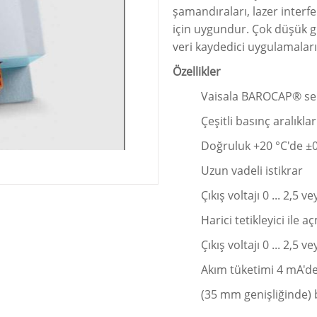
şamandıraları, lazer interf
için uygundur. Çok düşük gü
veri kaydedici uygulamaları 
Özellikler
Vaisala BAROCAP® s
Çeşitli basınç aralıklar
Doğruluk +20 °C'de ±
Uzun vadeli istikrar
Çıkış voltajı 0 ... 2,5 v
Harici tetikleyici ile
Çıkış voltajı 0 ... 2,5 v
Akım tüketimi 4 mA'd
(35 mm genişliğinde) b