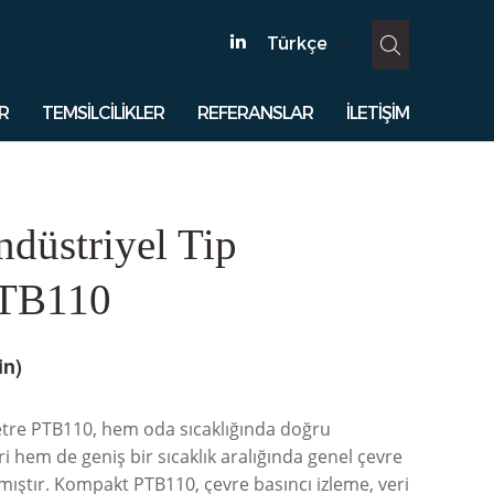
Türkçe
R
TEMSİLCİLİKLER
REFERANSLAR
İLETİŞİM
üstriyel Tip
PTB110
in)
re PTB110, hem oda sıcaklığında doğru
 hem de geniş bir sıcaklık aralığında genel çevre
nmıştır. Kompakt PTB110, çevre basıncı izleme, veri