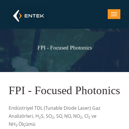
FPI - Focused Photonics
FPI - Focused Photonics
Endüstriyel TDL (Tunable Diode Laser) Gaz
Analizörleri, H
S, SO
, SO, NO, NO
, Cl
ve
2
2
2
2
NH
Ölçümü
3