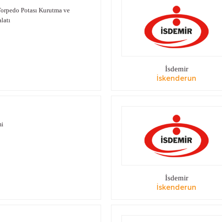
Torpedo Potası Kurutma ve
latı
İsdemir
İskenderun
mi
İsdemir
İskenderun