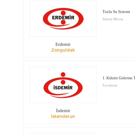
Tuzlu Su Sistemi
Alstom Micom
Erdemir
Zonguldak
1. Kükürt Giderme T
Eurotherm
İsdemir
İskenderun