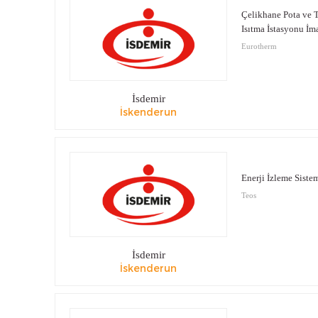
Çelikhane Pota ve 
Isıtma İstasyonu İma
Eurotherm
İsdemir
İskenderun
Enerji İzleme Siste
Teos
İsdemir
İskenderun