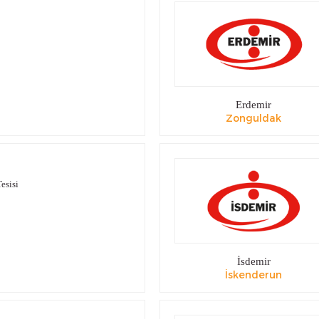
Erdemir
Zonguldak
esisi
İsdemir
İskenderun